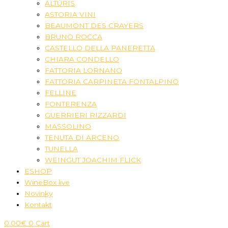
ALTÚRIS
ASTORIA VINI
BEAUMONT DES CRAYERS
BRUNO ROCCA
CASTELLO DELLA PANERETTA
CHIARA CONDELLO
FATTORIA LORNANO
FATTORIA CARPINETA FONTALPINO
FELLINE
FONTERENZA
GUERRIERI RIZZARDI
MASSOLINO
TENUTA DI ARCENO
TUNELLA
WEINGUT JOACHIM FLICK
ESHOP
WineBox live
Novinky
Kontakt
0.00
€
0
Cart