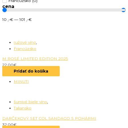
Francúzsko
(
0
)
cena
10
,-€
—
101
,-€
ružové víno
,
Francúzsko
M ROSÉ LIMITED EDITION 2025
22.00
€
Pridať do košíka
MINUTI
šumivé biele víno
,
Taliansko
DARČEKOVÝ SET COL SANDAGO S POHÁRMI
32.00
€