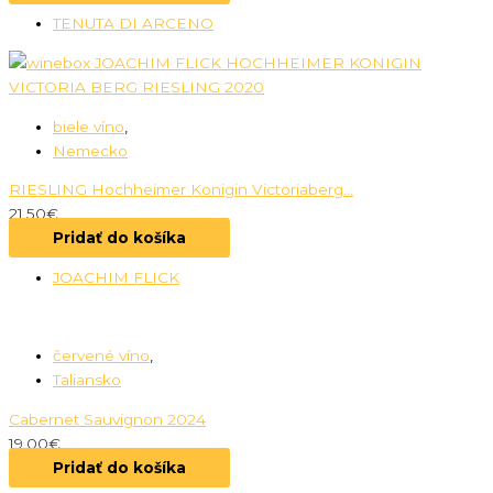
TENUTA DI ARCENO
biele víno
,
Nemecko
RIESLING Hochheimer Konigin Victoriaberg...
21.50
€
Pridať do košíka
JOACHIM FLICK
červené víno
,
Taliansko
Cabernet Sauvignon 2024
19.00
€
Pridať do košíka