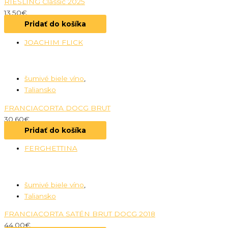
RIESLING Classic 2025
13.50
€
Pridať do košíka
JOACHIM FLICK
šumivé biele víno
,
Taliansko
FRANCIACORTA DOCG BRUT
30.60
€
Pridať do košíka
FERGHETTINA
šumivé biele víno
,
Taliansko
FRANCIACORTA SATÉN BRUT DOCG 2018
44.00
€