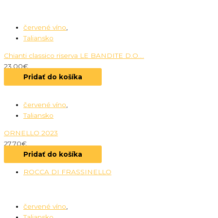
červené víno
,
Taliansko
Chianti classico riserva LE BANDITE D.O....
23.00
€
Pridať do košíka
červené víno
,
Taliansko
ORNELLO 2023
27.70
€
Pridať do košíka
ROCCA DI FRASSINELLO
červené víno
,
Taliansko