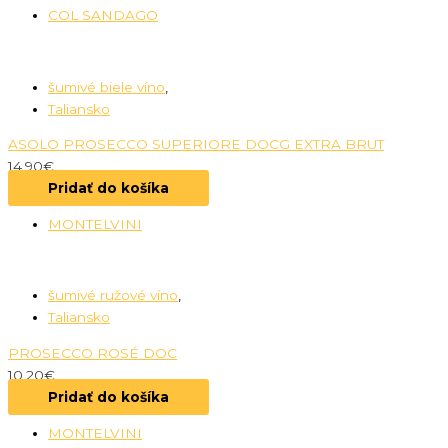
COL SANDAGO
šumivé biele víno
,
Taliansko
ASOLO PROSECCO SUPERIORE DOCG EXTRA BRUT
14.90
€
Pridať do košíka
MONTELVINI
šumivé ružové víno
,
Taliansko
PROSECCO ROSÉ DOC
10.20
€
Pridať do košíka
MONTELVINI