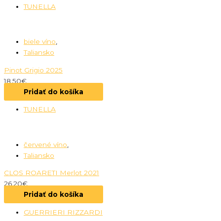
TUNELLA
biele víno
,
Taliansko
Pinot Grigio 2025
18.50
€
Pridať do košíka
TUNELLA
červené víno
,
Taliansko
CLOS ROARETI Merlot 2021
26.20
€
Pridať do košíka
GUERRIERI RIZZARDI