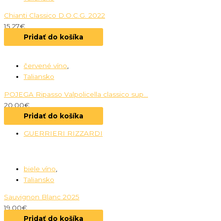
Chianti Classico D.O.C.G. 2022
15.27
€
Pridať do košíka
červené víno
,
Taliansko
POJEGA Ripasso Valpolicella classico sup...
20.00
€
Pridať do košíka
GUERRIERI RIZZARDI
biele víno
,
Taliansko
Sauvignon Blanc 2025
19.00
€
Pridať do košíka