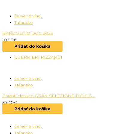
červené víno
,
Taliansko
BARDOLINO DOC 2023
10.80
€
Pridať do košíka
GUERRIERI RIZZARDI
červené víno
,
Taliansko
Chianti classico GRAN SELEZIONE D.O.C.G....
35.40
€
Pridať do košíka
červené víno
,
Taliansko