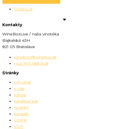
TUNELLA
Kontakty
WineBoxLive / naša vinotéka
Bajkalská 45H
821 05 Bratislava
winebox@winebox.sk
+421 905 668 608
Stránky
môj účet
o nás
eshop
winebox live
novinky
kontakt
GDPR
VOP