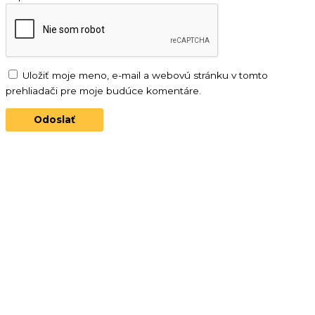
Uložiť moje meno, e-mail a webovú stránku v tomto
prehliadači pre moje budúce komentáre.
šumivé biele víno
DARČEKOVÝ
SET COL
SANDAGO S
POHÁRMI
32.00
€
Pridať do