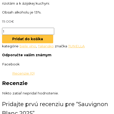
rizotám a k ázijskej kuchyni.
Obsah alkoholu je 13%.
19.00
€
Pridať do košíka
kategórie
biele víno
,
Taliansko
značka
TUNELLA
Odporučte vašim známym
Facebook
Recenzie (0)
Recenzie
Nikto zatiaľ nepridal hodnotenie.
Pridajte prvú recenziu pre “Sauvignon
Blanc 2025”