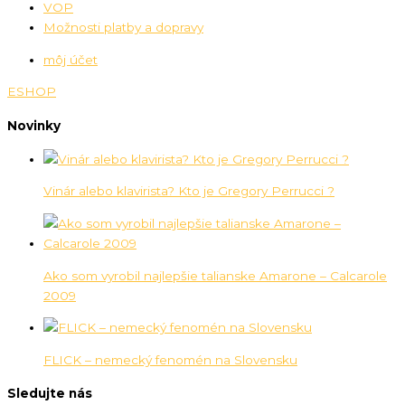
VOP
Možnosti platby a dopravy
môj účet
ESHOP
Novinky
Vinár alebo klavirista? Kto je Gregory Perrucci ?
Ako som vyrobil najlepšie talianske Amarone – Calcarole
2009
FLICK – nemecký fenomén na Slovensku
Sledujte nás