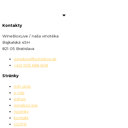
košíka
Kontakty
WineBoxLive / naša vinotéka
Bajkalská 45H
821 05 Bratislava
winebox@winebox.sk
+421 905 668 608
Stránky
môj účet
o nás
eshop
winebox live
novinky
kontakt
GDPR