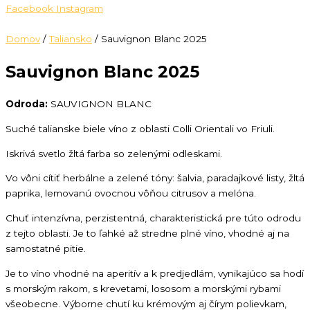
Facebook
Instagram
Domov
/
Taliansko
/ Sauvignon Blanc 2025
Sauvignon Blanc 2025
Odroda:
SAUVIGNON BLANC
Suché talianske biele víno z oblasti Colli Orientali vo Friuli.
Iskrivá svetlo žltá farba so zelenými odleskami.
Vo vôni cítiť herbálne a zelené tóny: šalvia, paradajkové listy, žltá
paprika, lemovanú ovocnou vôňou citrusov a melóna.
Chuť intenzívna, perzistentná, charakteristická pre túto odrodu
z tejto oblasti. Je to ľahké až stredne plné víno, vhodné aj na
samostatné pitie.
Je to víno vhodné na aperitív a k predjedlám, vynikajúco sa hodí
s morským rakom, s krevetami, lososom a morskými rybami
všeobecne. Výborne chutí ku krémovým aj čírym polievkam,