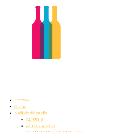
Preskočiť
množstvo
na
Sauvignon
obsah
Blanc
2025
Domov
O nás
Naši dodávatelia
ALTÚRIS
ASTORIA VINI