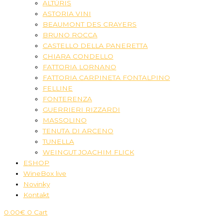
ALTÚRIS
ASTORIA VINI
BEAUMONT DES CRAYERS
BRUNO ROCCA
CASTELLO DELLA PANERETTA
CHIARA CONDELLO
FATTORIA LORNANO
FATTORIA CARPINETA FONTALPINO
FELLINE
FONTERENZA
GUERRIERI RIZZARDI
MASSOLINO
TENUTA DI ARCENO
TUNELLA
WEINGUT JOACHIM FLICK
ESHOP
WineBox live
Novinky
Kontakt
0.00
€
0
Cart